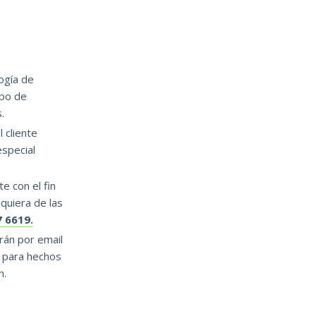
ogía de
ipo de
.
 cliente
especial
e con el fin
quiera de las
7 6619.
rán por email
 para hechos
n.