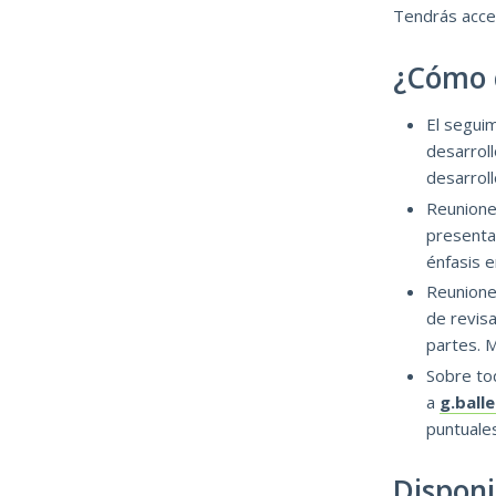
Tendrás acces
¿Cómo 
El segui
desarrol
desarrol
Reuniones
presenta
énfasis e
Reuniones
de revisa
partes. 
Sobre to
a
g.bal
puntuales
Disponi