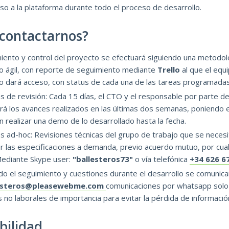
o a la plataforma durante todo el proceso de desarrollo.
contactarnos?
miento y control del proyecto se efectuará siguiendo una metodol
lo ágil, con reporte de seguimiento mediante
Trello
al que el equ
lo dará acceso, con status de cada una de las tareas programadas
 de revisión: Cada 15 días, el CTO y el responsable por parte del
rá los avances realizados en las últimas dos semanas, poniendo 
n realizar una demo de lo desarrollado hasta la fecha.
 ad-hoc: Revisiones técnicas del grupo de trabajo que se necesit
r las especificaciones a demanda, previo acuerdo mutuo, por cual
Mediante Skype user:
"ballesteros73"
o vía telefónica
+34 626 6
do el seguimiento y cuestiones durante el desarrollo se comunica
lesteros@pleasewebme.com
comunicaciones por whatsapp solo
 no laborales de importancia para evitar la pérdida de informació
bilidad